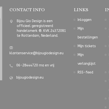
CONTACT INFO
LINKS
I
Inloggen
Bijou Gio Design is een
officieel geregistreerd
Mijn
handelsmerk ®. KVK 24372081
te Rotterdam, Nederland.
bestellingen
Mijn tickets
klantenservice@bijougiodesign.eu
Mijn
verlanglijst
06-28444720 ma en vrij
RSS-feed
bijougiodesign.eu