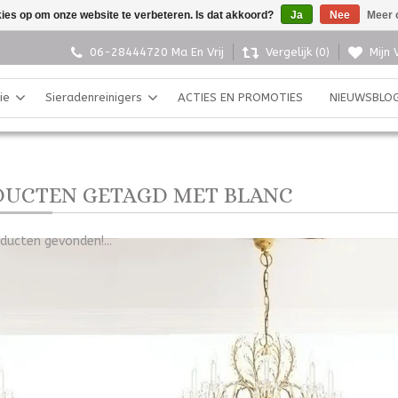
kies op om onze website te verbeteren. Is dat akkoord?
Ja
Nee
Meer 
06-28444720 Ma En Vrij
Vergelijk (0)
Mijn 
ie
Sieradenreinigers
ACTIES EN PROMOTIES
NIEUWSBLO
UCTEN GETAGD MET BLANC
ducten gevonden!...