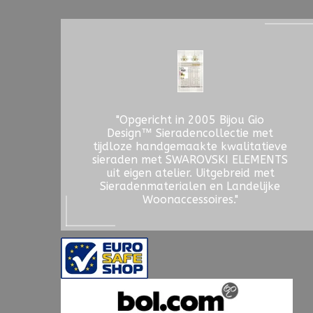
"Opgericht in 2005 Bijou Gio
Design™ Sieradencollectie met
tijdloze handgemaakte kwalitatieve
sieraden met SWAROVSKI ELEMENTS
uit eigen atelier. Uitgebreid met
Sieradenmaterialen en Landelijke
Woonaccessoires."