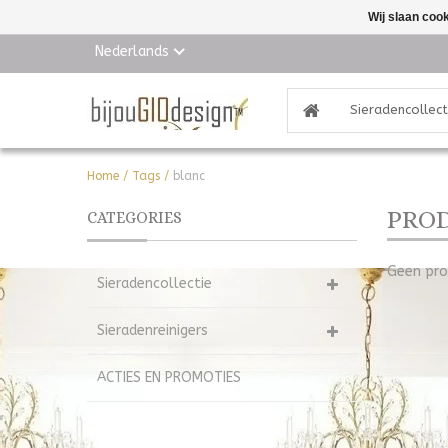
Wij slaan coo
Nederlands
Sieradencollect
Home
/
Tags
/
blanc
PROD
CATEGORIES
Geen pro
Sieradencollectie
Sieradenreinigers
ACTIES EN PROMOTIES