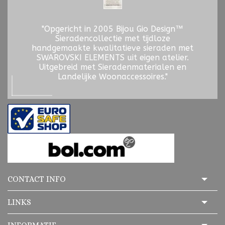
"Opgericht in 2005 Bijou Gio Design™
Sieradencollectie met tijdloze
handgemaakte kwalitatieve sieraden met
SWAROVSKI ELEMENTS uit eigen atelier.
Uitgebreid met Sieradenmaterialen en
Landelijke Woonaccessoires."
CONTACT INFO
LINKS