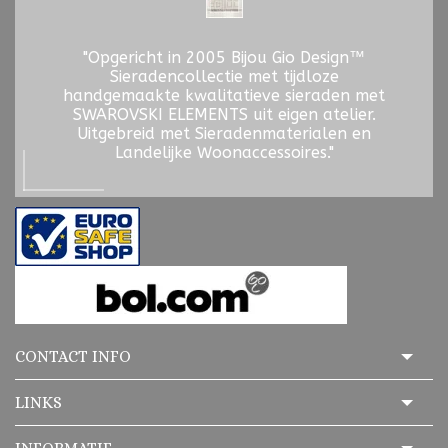
"Opgericht in 2005 Bijou Gio Design™
Sieradencollectie met tijdloze
handgemaakte kwalitatieve sieraden met
SWAROVSKI ELEMENTS uit eigen atelier.
Uitgebreid met Sieradenmaterialen en
Landelijke Woonaccessoires."
CONTACT INFO
LINKS