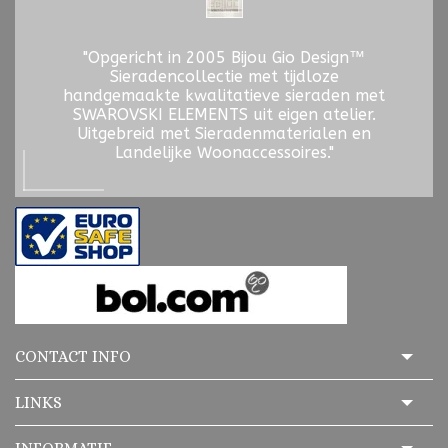
"Opgericht in 2005 Bijou Gio Design™
Sieradencollectie met tijdloze
handgemaakte kwalitatieve sieraden met
SWAROVSKI ELEMENTS uit eigen atelier.
Uitgebreid met Sieradenmaterialen en
Landelijke Woonaccessoires."
CONTACT INFO
LINKS