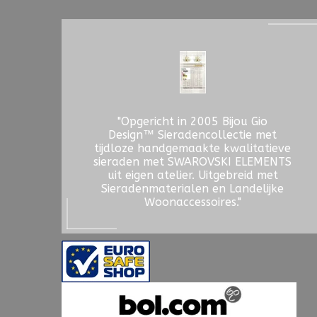
"Opgericht in 2005 Bijou Gio
Design™ Sieradencollectie met
tijdloze handgemaakte kwalitatieve
sieraden met SWAROVSKI ELEMENTS
uit eigen atelier. Uitgebreid met
Sieradenmaterialen en Landelijke
Woonaccessoires."