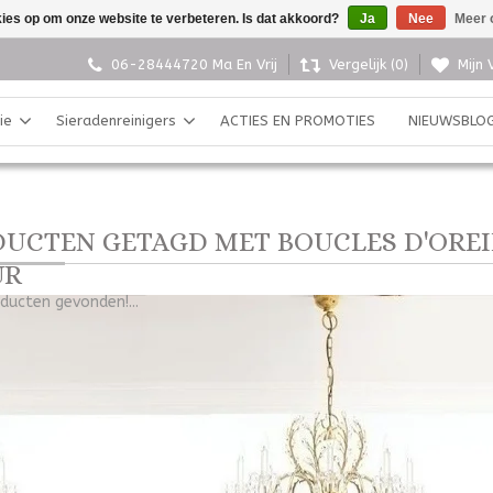
kies op om onze website te verbeteren. Is dat akkoord?
Ja
Nee
Meer 
06-28444720 Ma En Vrij
Vergelijk (0)
Mijn 
ie
Sieradenreinigers
ACTIES EN PROMOTIES
NIEUWSBLO
UCTEN GETAGD MET BOUCLES D'OREI
UR
ducten gevonden!...