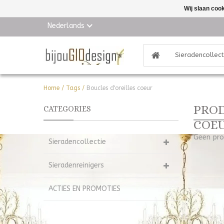
Wij slaan coo
Nederlands
Sieradencollect
Home
/
Tags
/
Boucles d'oreilles coeur
PROD
CATEGORIES
COE
Geen pro
Sieradencollectie
Sieradenreinigers
ACTIES EN PROMOTIES