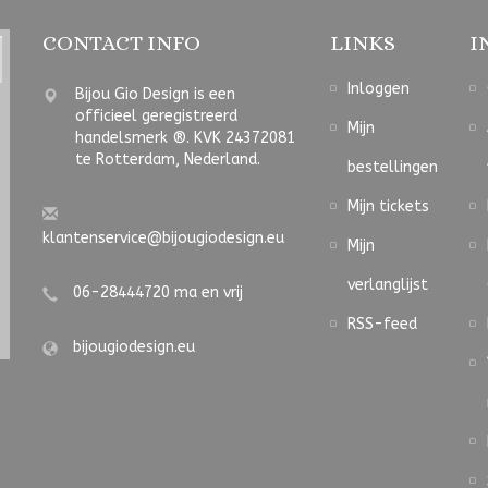
CONTACT INFO
LINKS
I
Inloggen
Bijou Gio Design is een
officieel geregistreerd
Mijn
handelsmerk ®. KVK 24372081
te Rotterdam, Nederland.
bestellingen
Mijn tickets
klantenservice@bijougiodesign.eu
Mijn
verlanglijst
06-28444720 ma en vrij
RSS-feed
bijougiodesign.eu