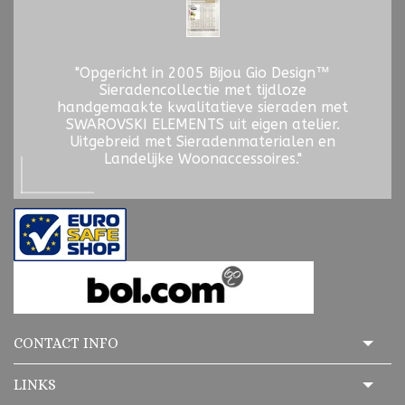
"Opgericht in 2005 Bijou Gio Design™
Sieradencollectie met tijdloze
handgemaakte kwalitatieve sieraden met
SWAROVSKI ELEMENTS uit eigen atelier.
Uitgebreid met Sieradenmaterialen en
Landelijke Woonaccessoires."
CONTACT INFO
LINKS