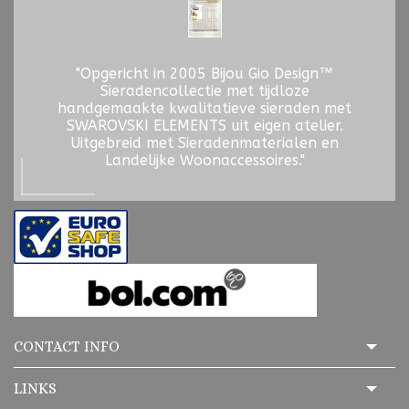
"Opgericht in 2005 Bijou Gio Design™
Sieradencollectie met tijdloze
handgemaakte kwalitatieve sieraden met
SWAROVSKI ELEMENTS uit eigen atelier.
Uitgebreid met Sieradenmaterialen en
Landelijke Woonaccessoires."
CONTACT INFO
LINKS