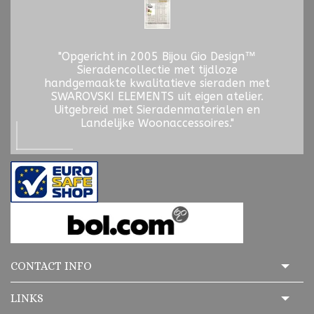
"Opgericht in 2005 Bijou Gio Design™
Sieradencollectie met tijdloze
handgemaakte kwalitatieve sieraden met
SWAROVSKI ELEMENTS uit eigen atelier.
Uitgebreid met Sieradenmaterialen en
Landelijke Woonaccessoires."
CONTACT INFO
LINKS