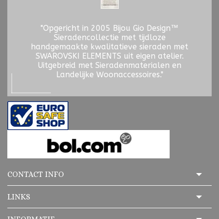
"Opgericht in 2005 Bijou Gio Design™
Sieradencollectie met tijdloze
handgemaakte kwalitatieve sieraden met
SWAROVSKI ELEMENTS uit eigen atelier.
Uitgebreid met Sieradenmaterialen en
Landelijke Woonaccessoires."
CONTACT INFO
LINKS