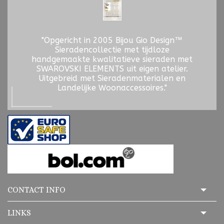
"Opgericht in 2005 Bijou Gio Design™
Sieradencollectie met tijdloze
handgemaakte kwalitatieve sieraden met
SWAROVSKI ELEMENTS uit eigen atelier.
Uitgebreid met Sieradenmaterialen en
Landelijke Woonaccessoires."
CONTACT INFO
LINKS