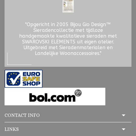
"Opgericht in 2005 Bijou Gio Design™
Sieradencollectie met tijdloze
handgemaakte kwalitatieve sieraden met
SWAROVSKI ELEMENTS uit eigen atelier.
Uitgebreid met Sieradenmaterialen en
Landelijke Woonaccessoires."
CONTACT INFO
LINKS