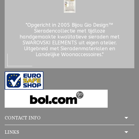
"Opgericht in 2005 Bijou Gio Design™
Sieradencollectie met tijdloze
handgemaakte kwalitatieve sieraden met
SWAROVSKI ELEMENTS uit eigen atelier.
Uitgebreid met Sieradenmaterialen en
Landelijke Woonaccessoires."
CONTACT INFO
LINKS