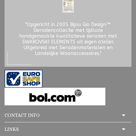
"Opgericht in 2005 Bijou Gio Design™
Sieradencollectie met tijdloze
handgemaakte kwalitatieve sieraden met
SWAROVSKI ELEMENTS uit eigen atelier.
Uitgebreid met Sieradenmaterialen en
Landelijke Woonaccessoires."
CONTACT INFO
LINKS