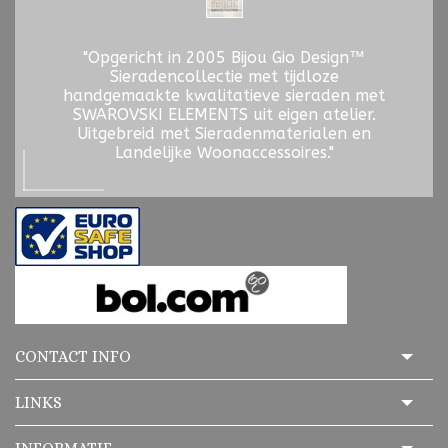
"Opgericht in 2005 Bijou Gio Design™
Sieradencollectie met tijdloze
handgemaakte kwalitatieve sieraden met
SWAROVSKI ELEMENTS uit eigen atelier.
Uitgebreid met Sieradenmaterialen en
Landelijke Woonaccessoires."
CONTACT INFO
LINKS