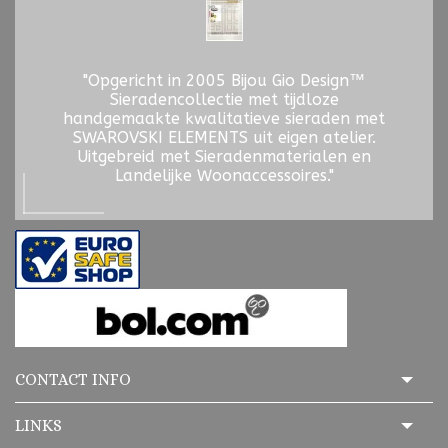
"Opgericht in 2005 Bijou Gio Design™
Sieradencollectie met tijdloze
handgemaakte kwalitatieve sieraden met
SWAROVSKI ELEMENTS uit eigen atelier.
Uitgebreid met Sieradenmaterialen en
Landelijke Woonaccessoires."
CONTACT INFO
LINKS