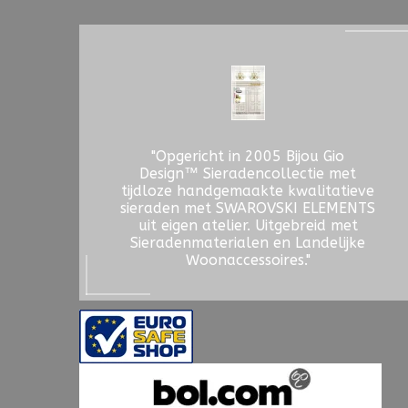
"Opgericht in 2005 Bijou Gio
Design™ Sieradencollectie met
tijdloze handgemaakte kwalitatieve
sieraden met SWAROVSKI ELEMENTS
uit eigen atelier. Uitgebreid met
Sieradenmaterialen en Landelijke
Woonaccessoires."