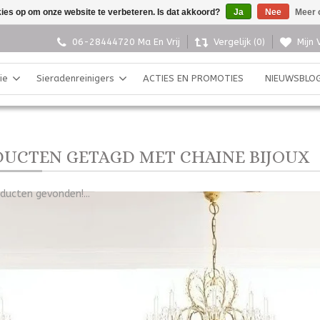
kies op om onze website te verbeteren. Is dat akkoord?
Ja
Nee
Meer 
06-28444720 Ma En Vrij
Vergelijk (0)
Mijn 
ie
Sieradenreinigers
ACTIES EN PROMOTIES
NIEUWSBLO
UCTEN GETAGD MET CHAINE BIJOUX
ducten gevonden!...