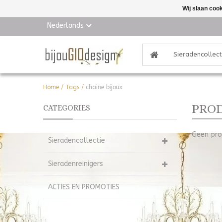
Wij slaan coo
Nederlands
Sieradencollect
Home
/
Tags
/
chaine bijoux
PROD
CATEGORIES
Geen pro
Sieradencollectie
Sieradenreinigers
ACTIES EN PROMOTIES