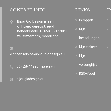
CONTACT INFO
LINKS
I
Inloggen
Bijou Gio Design is een
officieel geregistreerd
Mijn
handelsmerk ®. KVK 24372081
te Rotterdam, Nederland.
bestellingen
Mijn tickets
klantenservice@bijougiodesign.eu
Mijn
verlanglijst
06-28444720 ma en vrij
RSS-feed
bijougiodesign.eu