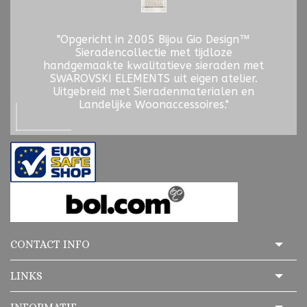
"Opgericht in 2005 Bijou Gio Design™
Sieradencollectie met tijdloze
handgemaakte kwalitatieve sieraden met
SWAROVSKI ELEMENTS uit eigen atelier.
Uitgebreid met Sieradenmaterialen en
Landelijke Woonaccessoires."
CONTACT INFO
LINKS