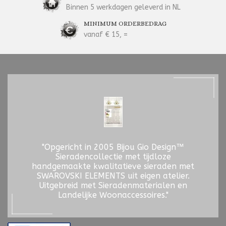
Binnen 5 werkdagen geleverd in NL
MINIMUM ORDERBEDRAG
vanaf € 15, =
"Opgericht in 2005 Bijou Gio Design™
Sieradencollectie met tijdloze
handgemaakte kwalitatieve sieraden met
SWAROVSKI ELEMENTS uit eigen atelier.
Uitgebreid met Sieradenmaterialen en
Landelijke Woonaccessoires."