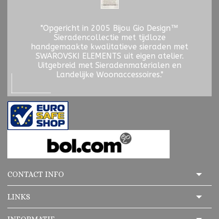
"Opgericht in 2005 Bijou Gio Design™
Sieradencollectie met tijdloze
handgemaakte kwalitatieve sieraden met
SWAROVSKI ELEMENTS uit eigen atelier.
Uitgebreid met Sieradenmaterialen en
Landelijke Woonaccessoires."
CONTACT INFO
LINKS