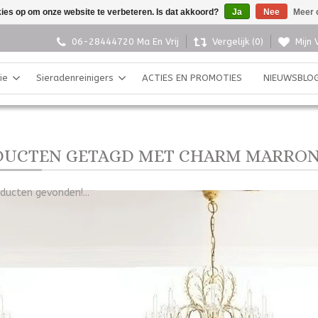
kies op om onze website te verbeteren. Is dat akkoord?
Ja
Nee
Meer 
06-28444720 Ma En Vrij
Vergelijk (0)
Mijn 
ie
Sieradenreinigers
ACTIES EN PROMOTIES
NIEUWSBLO
DUCTEN GETAGD MET CHARM MARRO
ducten gevonden!...