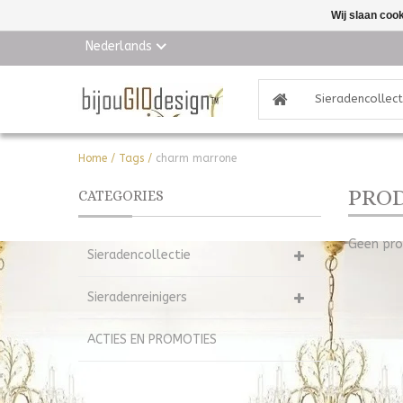
Wij slaan coo
Nederlands
Sieradencollect
Home
/
Tags
/
charm marrone
PRO
CATEGORIES
Geen pro
Sieradencollectie
Sieradenreinigers
ACTIES EN PROMOTIES