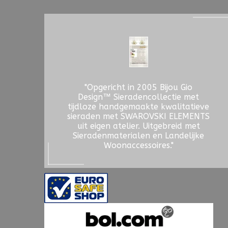
"Opgericht in 2005 Bijou Gio
Design™ Sieradencollectie met
tijdloze handgemaakte kwalitatieve
sieraden met SWAROVSKI ELEMENTS
uit eigen atelier. Uitgebreid met
Sieradenmaterialen en Landelijke
Woonaccessoires."