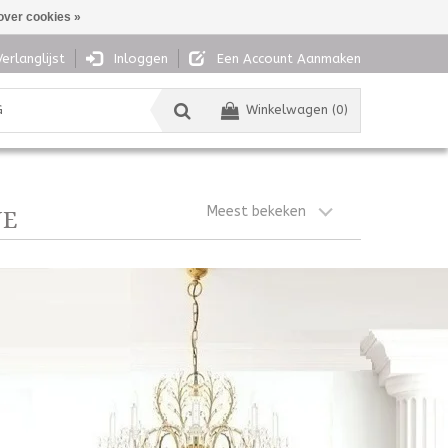
over cookies »
Verlanglijst
Inloggen
Een Account Aanmaken
G
Winkelwagen (0)
Meest bekeken
NE