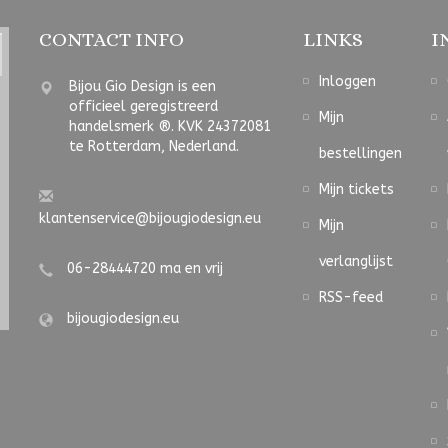
CONTACT INFO
LINKS
I
Inloggen
Bijou Gio Design is een
officieel geregistreerd
Mijn
handelsmerk ®. KVK 24372081
te Rotterdam, Nederland.
bestellingen
Mijn tickets
klantenservice@bijougiodesign.eu
Mijn
verlanglijst
06-28444720 ma en vrij
RSS-feed
bijougiodesign.eu