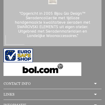
"Opgericht in 2005 Bijou Gio Design™
Sieradencollectie met tijdloze
handgemaakte kwalitatieve sieraden met
SWAROVSKI ELEMENTS uit eigen atelier.
Uitgebreid met Sieradenmaterialen en
Landelijke Woonaccessoires."
CONTACT INFO
LINKS