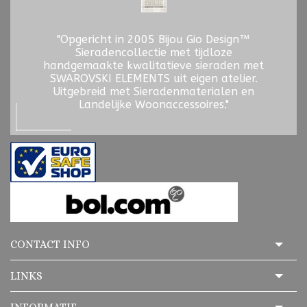
"Opgericht in 2005 Bijou Gio Design™
Sieradencollectie met tijdloze
handgemaakte kwalitatieve sieraden met
SWAROVSKI ELEMENTS uit eigen atelier.
Uitgebreid met Sieradenmaterialen en
Landelijke Woonaccessoires."
CONTACT INFO
LINKS