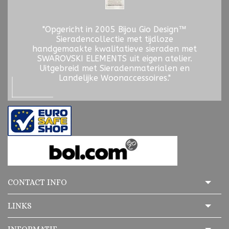
"Opgericht in 2005 Bijou Gio Design™
Sieradencollectie met tijdloze
handgemaakte kwalitatieve sieraden met
SWAROVSKI ELEMENTS uit eigen atelier.
Uitgebreid met Sieradenmaterialen en
Landelijke Woonaccessoires."
CONTACT INFO
LINKS