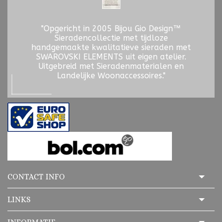
"Opgericht in 2005 Bijou Gio Design™
Sieradencollectie met tijdloze
handgemaakte kwalitatieve sieraden met
SWAROVSKI ELEMENTS uit eigen atelier.
Uitgebreid met Sieradenmaterialen en
Landelijke Woonaccessoires."
CONTACT INFO
LINKS