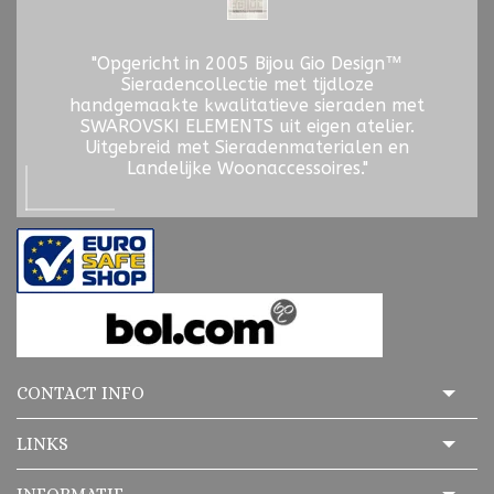
"Opgericht in 2005 Bijou Gio Design™
Sieradencollectie met tijdloze
handgemaakte kwalitatieve sieraden met
SWAROVSKI ELEMENTS uit eigen atelier.
Uitgebreid met Sieradenmaterialen en
Landelijke Woonaccessoires."
CONTACT INFO
LINKS