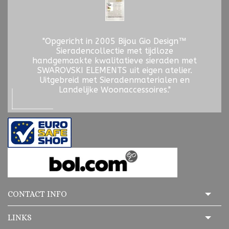
"Opgericht in 2005 Bijou Gio Design™
Sieradencollectie met tijdloze
handgemaakte kwalitatieve sieraden met
SWAROVSKI ELEMENTS uit eigen atelier.
Uitgebreid met Sieradenmaterialen en
Landelijke Woonaccessoires."
CONTACT INFO
LINKS