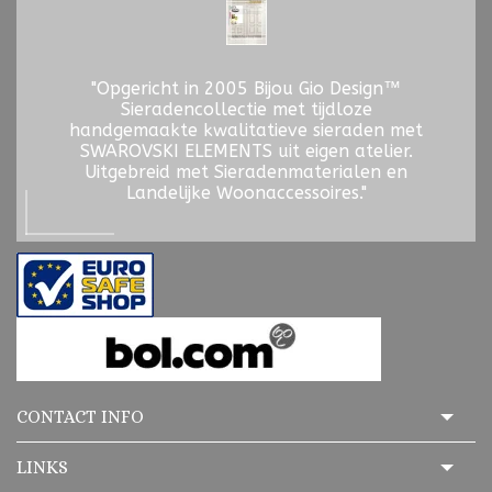
"Opgericht in 2005 Bijou Gio Design™
Sieradencollectie met tijdloze
handgemaakte kwalitatieve sieraden met
SWAROVSKI ELEMENTS uit eigen atelier.
Uitgebreid met Sieradenmaterialen en
Landelijke Woonaccessoires."
CONTACT INFO
LINKS