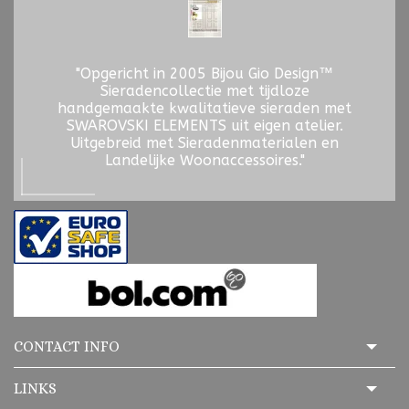
"Opgericht in 2005 Bijou Gio Design™
Sieradencollectie met tijdloze
handgemaakte kwalitatieve sieraden met
SWAROVSKI ELEMENTS uit eigen atelier.
Uitgebreid met Sieradenmaterialen en
Landelijke Woonaccessoires."
CONTACT INFO
LINKS