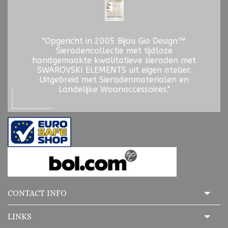
"Opgericht in 2005 Bijou Gio Design™
Sieradencollectie met tijdloze
handgemaakte kwalitatieve sieraden met
SWAROVSKI ELEMENTS uit eigen atelier.
Uitgebreid met Sieradenmaterialen en
Landelijke Woonaccessoires."
CONTACT INFO
LINKS