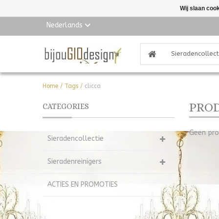
Wij slaan coo
Nederlands
Sieradencollect
Home
/
Tags
/
clicca
PROD
CATEGORIES
Geen pro
Sieradencollectie
Sieradenreinigers
ACTIES EN PROMOTIES