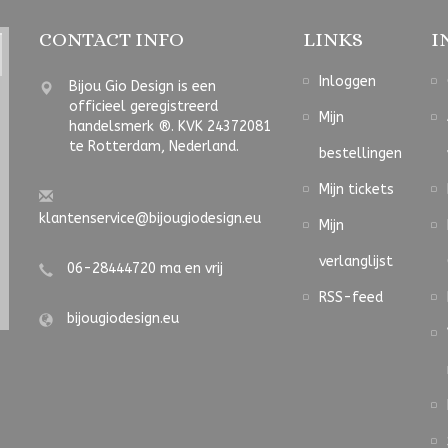
CONTACT INFO
LINKS
I
Inloggen
Bijou Gio Design is een
officieel geregistreerd
Mijn
handelsmerk ®. KVK 24372081
te Rotterdam, Nederland.
bestellingen
Mijn tickets
klantenservice@bijougiodesign.eu
Mijn
verlanglijst
06-28444720 ma en vrij
RSS-feed
bijougiodesign.eu