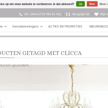
kies op om onze website te verbeteren. Is dat akkoord?
Ja
Nee
Meer 
06-28444720 Ma En Vrij
Vergelijk (0)
Mijn 
ie
Sieradenreinigers
ACTIES EN PROMOTIES
NIEUWSBLO
UCTEN GETAGD MET CLICCA
ducten gevonden!...