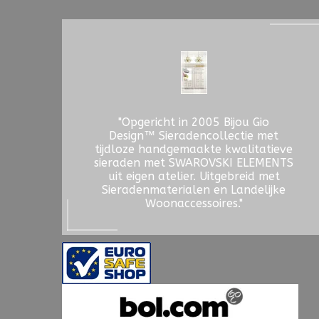
"Opgericht in 2005 Bijou Gio
Design™ Sieradencollectie met
tijdloze handgemaakte kwalitatieve
sieraden met SWAROVSKI ELEMENTS
uit eigen atelier. Uitgebreid met
Sieradenmaterialen en Landelijke
Woonaccessoires."