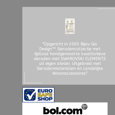
"Opgericht in 2005 Bijou Gio
Design™ Sieradencollectie met
tijdloze handgemaakte kwalitatieve
sieraden met SWAROVSKI ELEMENTS
uit eigen atelier. Uitgebreid met
Sieradenmaterialen en Landelijke
Woonaccessoires."