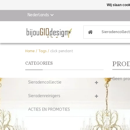
Wij slaan coo
Nederlands
Sieradencollect
Home
/
Tags
/
click pendant
PROD
CATEGORIES
Geen pro
Sieradencollectie
Sieradenreinigers
ACTIES EN PROMOTIES