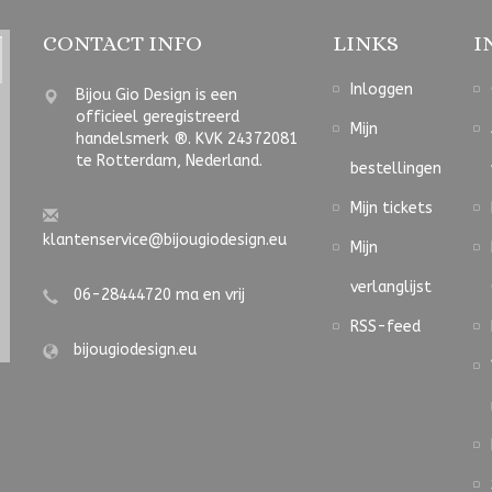
CONTACT INFO
LINKS
I
Inloggen
Bijou Gio Design is een
officieel geregistreerd
Mijn
handelsmerk ®. KVK 24372081
te Rotterdam, Nederland.
bestellingen
Mijn tickets
klantenservice@bijougiodesign.eu
Mijn
verlanglijst
06-28444720 ma en vrij
RSS-feed
bijougiodesign.eu