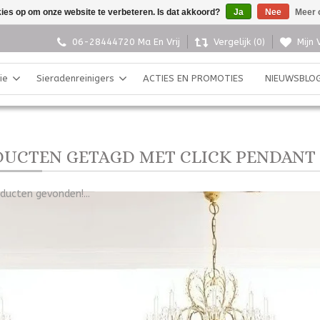
kies op om onze website te verbeteren. Is dat akkoord?
Ja
Nee
Meer 
06-28444720 Ma En Vrij
Vergelijk (0)
Mijn 
ie
Sieradenreinigers
ACTIES EN PROMOTIES
NIEUWSBLO
UCTEN GETAGD MET CLICK PENDANT
ducten gevonden!...