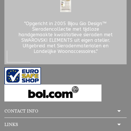
"Opgericht in 2005 Bijou Gio Design™
Sieradencollectie met tijdloze
handgemaakte kwalitatieve sieraden met
SWAROVSKI ELEMENTS uit eigen atelier.
Uitgebreid met Sieradenmaterialen en
Landelijke Woonaccessoires."
CONTACT INFO
LINKS