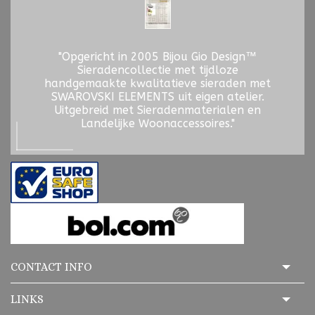
"Opgericht in 2005 Bijou Gio Design™
Sieradencollectie met tijdloze
handgemaakte kwalitatieve sieraden met
SWAROVSKI ELEMENTS uit eigen atelier.
Uitgebreid met Sieradenmaterialen en
Landelijke Woonaccessoires."
CONTACT INFO
LINKS