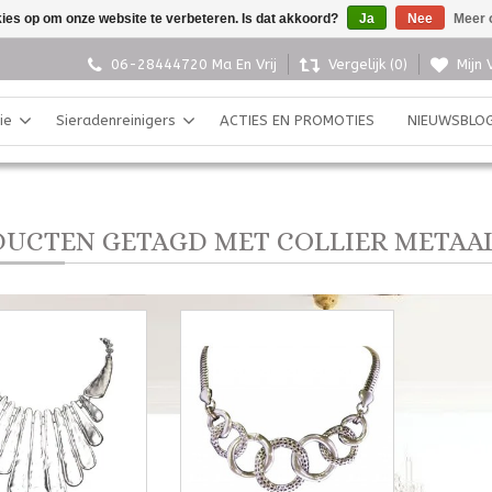
kies op om onze website te verbeteren. Is dat akkoord?
Ja
Nee
Meer 
06-28444720 Ma En Vrij
Vergelijk (0)
Mijn 
ie
Sieradenreinigers
ACTIES EN PROMOTIES
NIEUWSBLO
UCTEN GETAGD MET COLLIER METAA