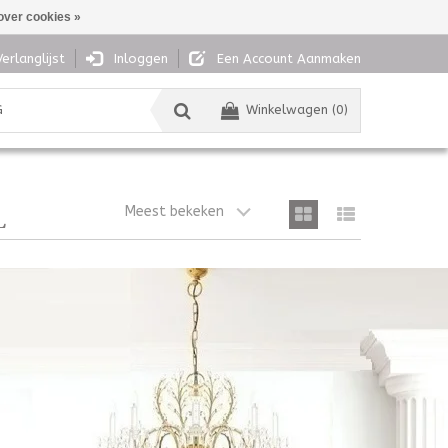
over cookies »
Verlanglijst
Inloggen
Een Account Aanmaken
G
Winkelwagen (0)
Meest bekeken
L