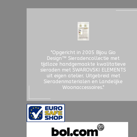
"Opgericht in 2005 Bijou Gio
Design™ Sieradencollectie met
tijdloze handgemaakte kwalitatieve
sieraden met SWAROVSKI ELEMENTS
uit eigen atelier. Uitgebreid met
Sieradenmaterialen en Landelijke
Woonaccessoires."