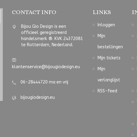
CONTACT INFO
LINKS
I
Inloggen
Bijou Gio Design is een
officieel geregistreerd
Mijn
handelsmerk ®. KVK 24372081
te Rotterdam, Nederland.
bestellingen
Mijn tickets
klantenservice@bijougiodesign.eu
Mijn
verlanglijst
06-28444720 ma en vrij
RSS-feed
bijougiodesign.eu