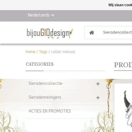
Wij slaan coo
Nederlands
Sieradencollect
Home
/
Tags
/
collier metaal
PROD
CATEGORIES
Sieradencollectie
Sieradenreinigers
ACTIES EN PROMOTIES