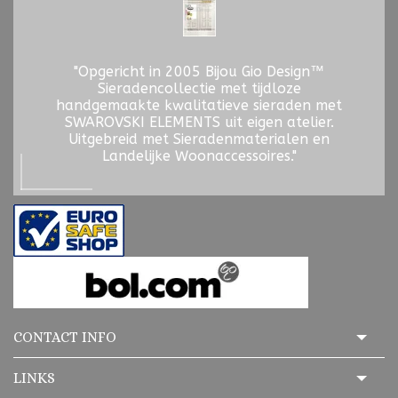
"Opgericht in 2005 Bijou Gio Design™
Sieradencollectie met tijdloze
handgemaakte kwalitatieve sieraden met
SWAROVSKI ELEMENTS uit eigen atelier.
Uitgebreid met Sieradenmaterialen en
Landelijke Woonaccessoires."
CONTACT INFO
LINKS