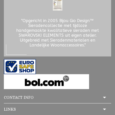
"Opgericht in 2005 Bijou Gio Design™
Sieradencollectie met tijdloze
handgemaakte kwalitatieve sieraden met
SWAROVSKI ELEMENTS uit eigen atelier.
Uitgebreid met Sieradenmaterialen en
Landelijke Woonaccessoires."
CONTACT INFO
LINKS