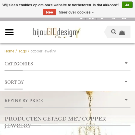
Wij slaan cookies op om onze website te verbeteren. Is dat akkoord?
Ja
Nee
Meer over cookies »
Nederlands
Home
/
Tags
/
copper jewelry
CATEGORIES
SORT BY
REFINE BY PRICE
PRODUCTEN GETAGD MET COPPER
JEWELRY