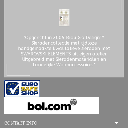
"Opgericht in 2005 Bijou Gio Design™
Sieradencollectie met tijdloze
handgemaakte kwalitatieve sieraden met
SWAROVSKI ELEMENTS uit eigen atelier.
Uitgebreid met Sieradenmaterialen en
Landelijke Woonaccessoires."
CONTACT INFO