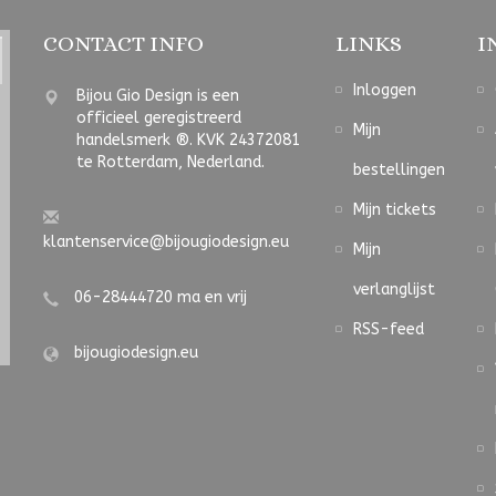
CONTACT INFO
LINKS
I
Inloggen
Bijou Gio Design is een
officieel geregistreerd
Mijn
handelsmerk ®. KVK 24372081
te Rotterdam, Nederland.
bestellingen
Mijn tickets
klantenservice@bijougiodesign.eu
Mijn
verlanglijst
06-28444720 ma en vrij
RSS-feed
bijougiodesign.eu