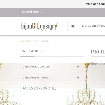
Wij slaan coo
Nederlands
Sieradencollect
Home
/
Tags
/
creme
PROD
CATEGORIES
Geen pro
Sieradencollectie
Sieradenreinigers
ACTIES EN PROMOTIES