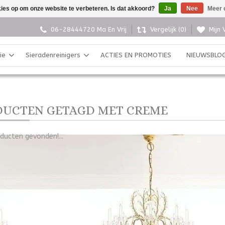
kies op om onze website te verbeteren. Is dat akkoord?
Ja
Nee
Meer 
06-28444720 Ma En Vrij
Vergelijk (0)
Mijn 
ie
Sieradenreinigers
ACTIES EN PROMOTIES
NIEUWSBLO
UCTEN GETAGD MET CREME
ducten gevonden!...