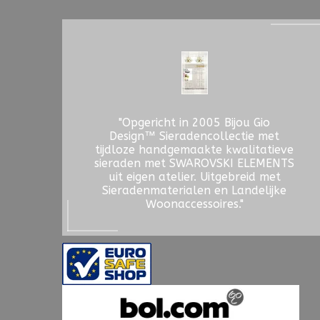
"Opgericht in 2005 Bijou Gio
Design™ Sieradencollectie met
tijdloze handgemaakte kwalitatieve
sieraden met SWAROVSKI ELEMENTS
uit eigen atelier. Uitgebreid met
Sieradenmaterialen en Landelijke
Woonaccessoires."