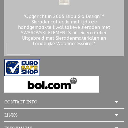
"Opgericht in 2005 Bijou Gio Design™
Sieradencollectie met tijdloze
handgemaakte kwalitatieve sieraden met
SWAROVSKI ELEMENTS uit eigen atelier.
Uitgebreid met Sieradenmaterialen en
Landelijke Woonaccessoires."
CONTACT INFO
LINKS