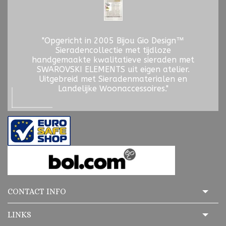
"Opgericht in 2005 Bijou Gio Design™
Sieradencollectie met tijdloze
handgemaakte kwalitatieve sieraden met
SWAROVSKI ELEMENTS uit eigen atelier.
Uitgebreid met Sieradenmaterialen en
Landelijke Woonaccessoires."
CONTACT INFO
LINKS