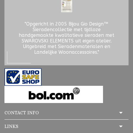
"Opgericht in 2005 Bijou Gio Design™
Sieradencollectie met tijdloze
handgemaakte kwalitatieve sieraden met
SWAROVSKI ELEMENTS uit eigen atelier.
Uitgebreid met Sieradenmaterialen en
Landelijke Woonaccessoires."
CONTACT INFO
LINKS