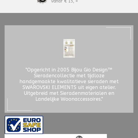
vanaf € 15, =
"Opgericht in 2005 Bijou Gio Design™
Sieradencollectie met tijdloze
handgemaakte kwalitatieve sieraden met
SWAROVSKI ELEMENTS uit eigen atelier.
Uitgebreid met Sieradenmaterialen en
Landelijke Woonaccessoires."