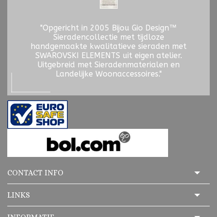
"Opgericht in 2005 Bijou Gio Design™
Sieradencollectie met tijdloze
handgemaakte kwalitatieve sieraden met
SWAROVSKI ELEMENTS uit eigen atelier.
Uitgebreid met Sieradenmaterialen en
Landelijke Woonaccessoires."
CONTACT INFO
LINKS