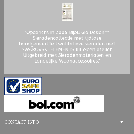
"Opgericht in 2005 Bijou Gio Design™
Sieradencollectie met tijdloze
handgemaakte kwalitatieve sieraden met
SWAROVSKI ELEMENTS uit eigen atelier.
Uitgebreid met Sieradenmaterialen en
Landelijke Woonaccessoires."
CONTACT INFO