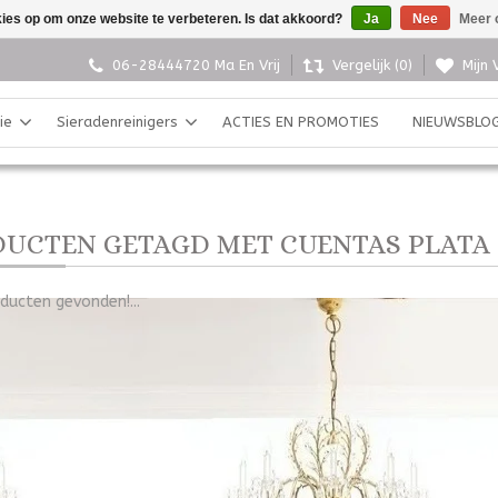
kies op om onze website te verbeteren. Is dat akkoord?
Ja
Nee
Meer 
06-28444720 Ma En Vrij
Vergelijk (0)
Mijn 
ie
Sieradenreinigers
ACTIES EN PROMOTIES
NIEUWSBLO
UCTEN GETAGD MET CUENTAS PLATA
ducten gevonden!...