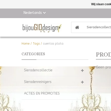
Wij slaan coo
Nederlands
Sieradencollect
Home
/
Tags
/
cuentas plata
PROD
CATEGORIES
Geen pro
Sieradencollectie
Sieradenreinigers
ACTIES EN PROMOTIES