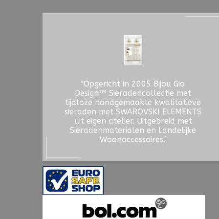
"Opgericht in 2005 Bijou Gio
Design™ Sieradencollectie met
tijdloze handgemaakte kwalitatieve
sieraden met SWAROVSKI ELEMENTS
uit eigen atelier. Uitgebreid met
Sieradenmaterialen en Landelijke
Woonaccessoires."