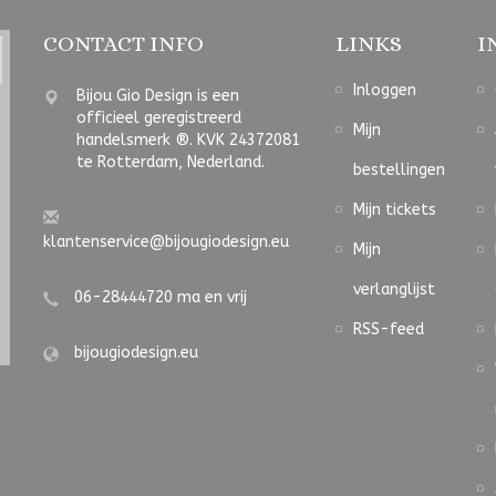
CONTACT INFO
LINKS
I
Inloggen
Bijou Gio Design is een
officieel geregistreerd
Mijn
handelsmerk ®. KVK 24372081
te Rotterdam, Nederland.
bestellingen
Mijn tickets
klantenservice@bijougiodesign.eu
Mijn
verlanglijst
06-28444720 ma en vrij
RSS-feed
bijougiodesign.eu