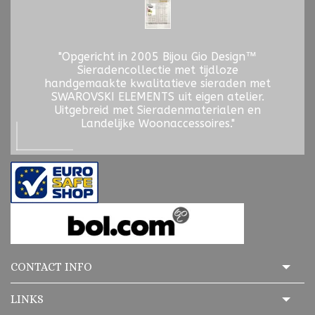
"Opgericht in 2005 Bijou Gio Design™
Sieradencollectie met tijdloze
handgemaakte kwalitatieve sieraden met
SWAROVSKI ELEMENTS uit eigen atelier.
Uitgebreid met Sieradenmaterialen en
Landelijke Woonaccessoires."
CONTACT INFO
LINKS