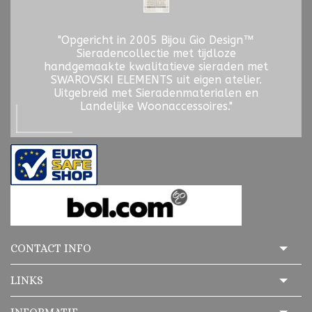
"Opgericht in 2005 Bijou Gio Design™
Sieradencollectie met tijdloze
handgemaakte kwalitatieve sieraden met
SWAROVSKI ELEMENTS uit eigen atelier.
Uitgebreid met Sieradenmaterialen en
Landelijke Woonaccessoires."
CONTACT INFO
LINKS