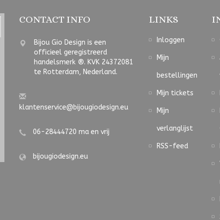
CONTACT INFO
LINKS
I
Inloggen
Bijou Gio Design is een
officieel geregistreerd
Mijn
handelsmerk ®. KVK 24372081
te Rotterdam, Nederland.
bestellingen
Mijn tickets
klantenservice@bijougiodesign.eu
Mijn
verlanglijst
06-28444720 ma en vrij
RSS-feed
bijougiodesign.eu