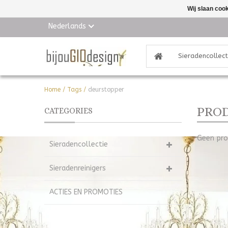
Wij slaan coo
Nederlands
Sieradencollect
Home
/
Tags
/
deurstopper
PROD
CATEGORIES
Geen pro
Sieradencollectie
Sieradenreinigers
ACTIES EN PROMOTIES