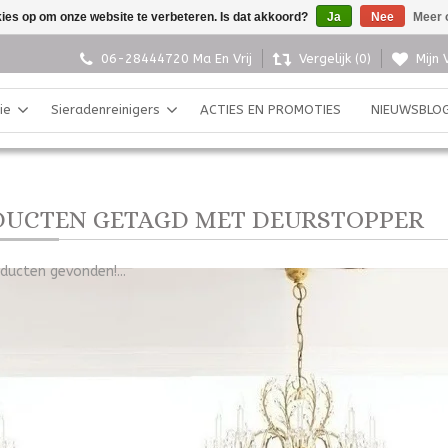
kies op om onze website te verbeteren. Is dat akkoord?
Ja
Nee
Meer 
06-28444720 Ma En Vrij
Vergelijk (0)
Mijn 
ie
Sieradenreinigers
ACTIES EN PROMOTIES
NIEUWSBLO
UCTEN GETAGD MET DEURSTOPPER
ducten gevonden!...