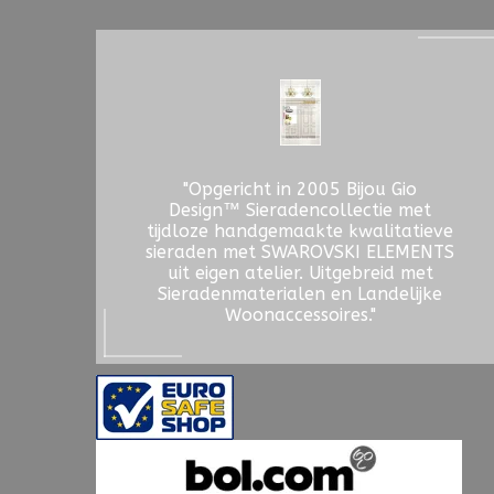
"Opgericht in 2005 Bijou Gio
Design™ Sieradencollectie met
tijdloze handgemaakte kwalitatieve
sieraden met SWAROVSKI ELEMENTS
uit eigen atelier. Uitgebreid met
Sieradenmaterialen en Landelijke
Woonaccessoires."