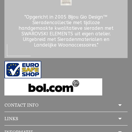
"Opgericht in 2005 Bijou Gio Design™
Sieradencollectie met tijdloze
handgemaakte kwalitatieve sieraden met
SWAROVSKI ELEMENTS uit eigen atelier.
Uitgebreid met Sieradenmaterialen en
Landelijke Woonaccessoires."
CONTACT INFO
LINKS