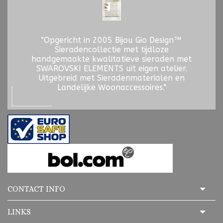
"Opgericht in 2005 Bijou Gio Design™
Sieradencollectie met tijdloze
handgemaakte kwalitatieve sieraden met
SWAROVSKI ELEMENTS uit eigen atelier.
Uitgebreid met Sieradenmaterialen en
Landelijke Woonaccessoires."
CONTACT INFO
LINKS